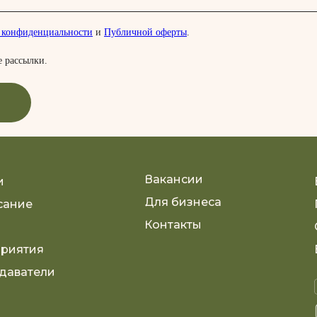
 конфиденциальности
и
Публичной оферты
.
 рассылки.
Вакансии
и
Для бизнеса
сание
Контакты
риятия
даватели