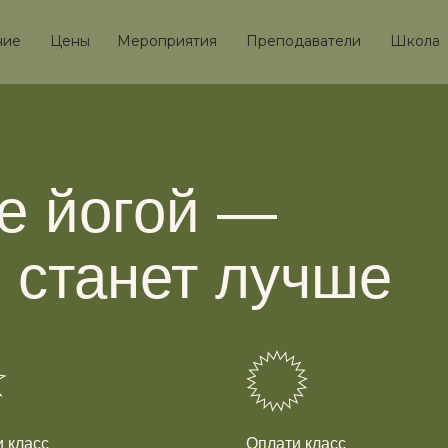
ние
Цены
Мероприятия
Преподаватели
Школа
е йогой —
ь станет лучше
 класс
Оплати класс