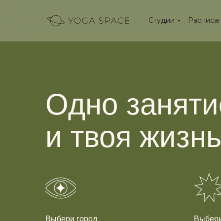
Студии
Расписа
Одно заняти
и твоя жизн
Выбери город
Выбери