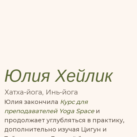
преподавателей Yoga Space
и
продолжает углубляться в практику,
дополнительно изучая Цигун и
Тайдзыцуань. Для неё йога — это не
просто физическая практика, а путь к
себе, гармонии и единству.
Классы Хатха-йоги с Юлией основаны
на особом бережном подходе к
преподаванию: с вниманием к
отстройке асан, физиологии
движений и биомеханике -
повлияло
медицинское образование
.
Занятия по Инь-йоге у Юлии проходят
в медитативном стиле, с медленным
темпом, что помогает полностью
сосредоточиться на внутренних
ощущениях и достигнуть состояния
созерцания.