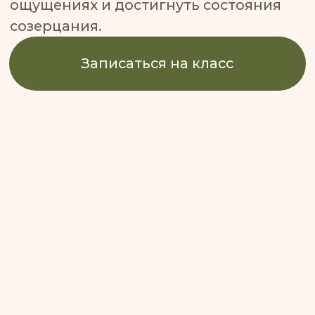
Пробное занятие за 1 000₽
В любой студии Yoga Space
В день первого посещения ты
сможешь приобрести абонемент в
одну из студий со скидкой 20%.
Записаться со скидкой!