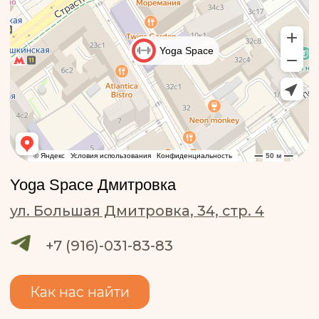
Отправить
Нажимая кнопку «Отправить», ты
соглашаешься с
политикой
конфиденциальности
Студии
Расписание
Цены