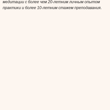
медитации с более чем 20-летним личным опытом
практики и более 10-летним стажем преподавания.
Остались вопросы?
Введите имя
Номер телефона
Вопрос
Я согласен(на) с
политикой
конфиденциальности.
Я согласен(на) получать информационные и
рекламные рассылки.