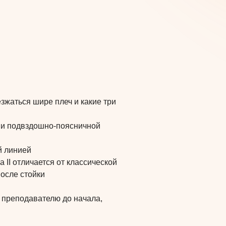
зжаться шире плеч и какие три
а и подвздошно-поясничной
й линией
 II отличается от классической
после стойки
 преподавателю до начала,