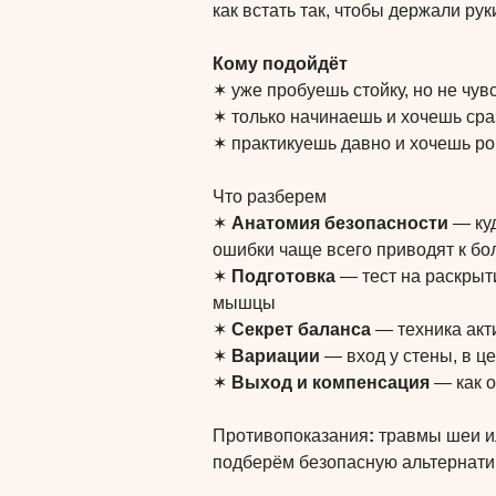
как встать так, чтобы держали руки
Кому подойдёт
✶ уже пробуешь стойку, но не чу
✶ только начинаешь и хочешь сра
✶ практикуешь давно и хочешь р
Что разберем
✶
Анатомия безопасности
— куд
ошибки чаще всего приводят к бо
✶
Подготовка
— тест на раскрыт
мышцы
✶
Секрет баланса
— техника акти
✶
Вариации
— вход у стены, в це
✶
Выход и компенсация
— как о
Противопоказания
:
травмы шеи ил
подберём безопасную альтернати