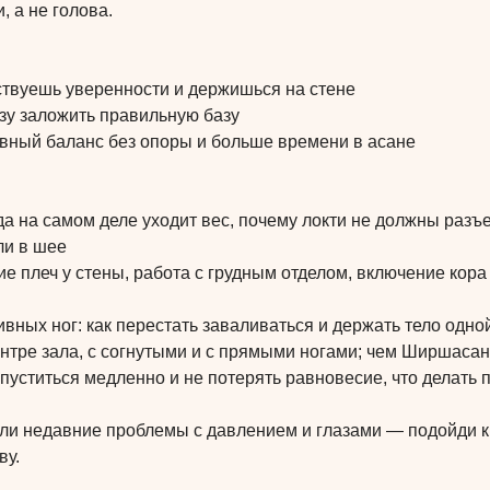
, а не голова.
вствуешь уверенности и держишься на стене
зу заложить правильную базу
овный баланс без опоры и больше времени в асане
а на самом деле уходит вес, почему локти не должны разъе
ли в шее
ие плеч у стены, работа с грудным отделом, включение кор
вных ног: как перестать заваливаться и держать тело одно
нтре зала, с согнутыми и с прямыми ногами; чем Ширшасана
пуститься медленно и не потерять равновесие, что делать 
и недавние проблемы с давлением и глазами — подойди к
ву.