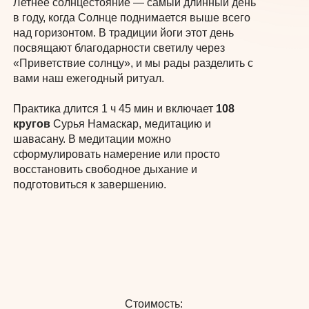
Летнее солнцестояние — самый длинный день
в году, когда Солнце поднимается выше всего
над горизонтом. В традиции йоги этот день
посвящают благодарности светилу через
«Приветствие солнцу», и мы рады разделить с
вами наш ежегодный ритуал.
Практика длится 1 ч 45 мин и включает
108
кругов
Сурья Намаскар, медитацию и
шавасану. В медитации можно
сформулировать намерение или просто
восстановить свободное дыхание и
Оставь заявку и мы ответим на все
подготовиться к завершению.
оставшиеся вопросы
Введите имя
Стоимость: